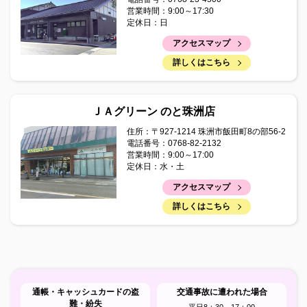
2025年06月18日
営業時間：9:00～17:30
かぼちゃ栽培講習会資料（R7.6.17）
定休日：日
2025年06月05日
アクセスマップ
令和7年度 准組合員モニター大募集！
詳しくはこちら
2025年06月05日
広報誌「まぁんで能登」6月号を掲載しました。
ＪＡグリーン のと珠洲店
2025年05月30日
住所：〒927-1214 珠洲市飯田町8の部56-2
移動金融店舗車の運行ルート変更のお知らせ
電話番号：0768-82-2132
営業時間：9:00～17:00
定休日：水・土
2025年05月30日
移動金融店舗 運行休止のお知らせ（メンテナンス）
アクセスマップ
詳しくはこちら
2025年05月30日
「ミニトマト管理情報（梅雨前管理・防除について）」を
追加しました
2025年05月14日
かぼちゃ栽培講習会資料（R7.5.14）
通帳・キャッシュカードの盗
交通事故に遭われた場合
難・紛失
平日8：30～17：00