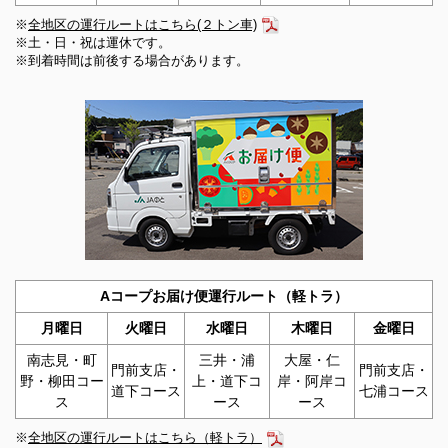
2025年10月09日
※
全地区の運行ルートはこちら(２トン車)
JAバンクを騙った不審なフィッシングメール、サイトにご
※土・日・祝は運休です。
※到着時間は前後する場合があります。
注意ください！
2025年09月29日
新町野・鴨川ライスセンター新築工事（建築）の入札てん
末書について
2025年09月09日
広報誌「まぁんで能登」9月号を掲載しました。
2025年09月05日
信用手数料の変更および新設のご案内（令和7年10月1日よ
り）
Aコープお届け便運行ルート（軽トラ）
2025年08月18日
月曜日
火曜日
水曜日
木曜日
金曜日
ミニトマト 大雨対策と秋季管理について
南志見・町
三井・浦
大屋・仁
門前支店・
門前支店・
野・柳田コー
上・道下コ
岸・阿岸コ
2025年08月08日
道下コース
七浦コース
ス
ース
ース
「抑制かぼちゃ病害虫防除（R7.8.8）」を追加しました。
※
全地区の運行ルートはこちら（軽トラ）