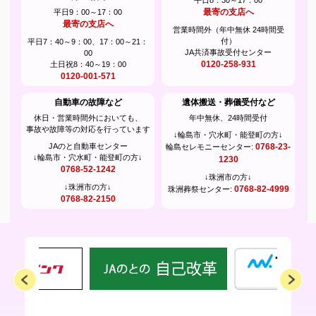
2025年05月12日
最寄の支店へ
平日9：00～17：00
広報誌「まぁんで能登」5月号を掲載しました。
最寄の支店へ
営業時間外（年中無休 24時間受
付）
平日7：40～9：00、17：00～21：
2025年04月09日
JA共済事故受付センター
00
広報誌「まぁんで能登」4月号を掲載しました。
0120-258-931
土日祝8：40～19：00
0120-001-571
2025年04月07日
自動車の故障など
遺体搬送・葬儀受付など
4/7～Aコープお届け便の運行ルートが変更となりました
休日・営業時間外においても、
年中無休、24時間受付
事故や故障等の対応を行っています
2025年04月01日
↓輪島市・穴水町・能登町の方↓
個人情報保護法に基づく公表事項等に関するご案内
JAのと自動車センター
0768-23-
輪島セレモニーセンター:
↓輪島市・穴水町・能登町の方↓
1230
0768-52-1242
2025年03月10日
↓珠洲市の方↓
↓珠洲市の方↓
0768-82-4999
珠洲葬祭センター:
広報誌「まぁんで能登」3月号を掲載しました。
0768-82-2150
2025年02月27日
珠洲管内の皆さまへ
2025年02月27日
1月より営農センターが開設されました
2025年02月10日