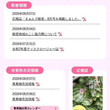
新着情報
2026年08月07日
広報誌「まぁんで能登」8月号を掲載しました。
2026年08月04日
能登地域おこし協力隊について
2026年07月31日
令和7年度ディスクロージャー誌
2026年07月17日
預貯金等の不正な払戻しへのJAバンクの対応について
青果物市況情報
広報誌
2026年07月09日
2026年08月07日
広報誌「まぁんで能登」7月号を掲載しました。
青果物市況情報
2026年07月07日
2026年08月06日
令和8年産 能登棚田米ガイドラインについて
青果物市況情報
2026年07月07日
青果物出荷カレンダー
2026年08月04日
令和8年産 能登米特別栽培米ガイドラインについて