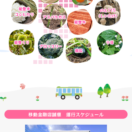
2026年06月03日
能登米
のと115
すいか現地研修会（R8.6.2）資料
2026年07月24日
コシヒカリ
（しいたけ）
アスパラガス
青果物市況情報
能登牛
2026年06月03日
令和8年度くり防除情報
2026年07月23日
青果物市況情報
2026年06月02日
能登くり
小豆
ブロッコリー
2026/6/8～金融移動店舗車の営業時間が変わります！
2026年07月21日
南瓜
青果物市況情報
2026年06月02日
令和8年 こめづくり情報（中干し編）
2026年07月18日
青果物市況情報
2026年05月19日
「国消国産」JAグループ統一運動_笑味ちゃん×ハローキテ
2026年07月17日
ィ特設サイトオープン！
青果物市況情報
2026年05月15日
2026年07月16日
かぼちゃ栽培講習会資料（R8.5.13）
青果物市況情報
移動金融店舗車 運行スケジュール
2026年05月07日
2026年07月14日
広報誌「まぁんで能登」5月号を掲載しました。
青果物市況情報