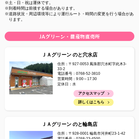
※土・日・祝は運休です。
2025年08月07日
※到着時間は前後する場合があります。
広報誌「まぁんで能登」8月号を掲載しました。
※道路状況・周辺環境等により運行ルート・時間の変更を行う場合があ
ります。
2025年07月22日
令和6年度ディスクロージャー誌
JAグリーン・農産物直売所
2025年06月09日
広報誌「まぁんで能登」7月号を掲載しました。
ＪＡグリーン のと穴水店
2025年07月08日
住所：〒927-0053 鳳珠郡穴水町字此木3-
33-2
令和7年度 青葉研修会
電話番号：0768-52-3810
営業時間：9:00～17:30
2025年07月01日
定休日：水
管内の直売所・葬祭会館の名前が変わります！
アクセスマップ
2025年07月01日
詳しくはこちら
支店昼休業開始のご案内について
2025年06月20日
ＪＡグリーン のと輪島店
「QR伝票作成ツール」の取扱いについて
住所：〒928-0001 輪島市河井町23-1-42
電話番号：0768-23-4500