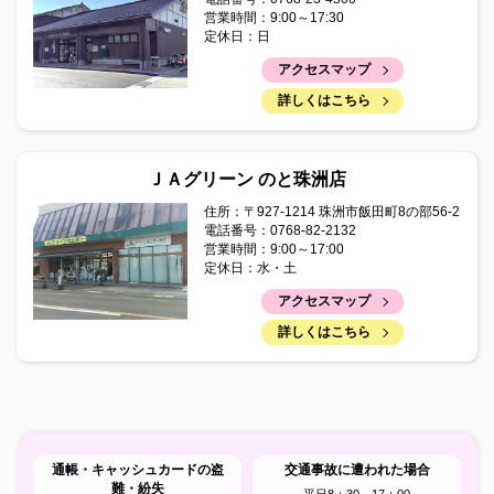
2025年06月18日
営業時間：9:00～17:30
かぼちゃ栽培講習会資料（R7.6.17）
定休日：日
2025年06月05日
アクセスマップ
令和7年度 准組合員モニター大募集！
詳しくはこちら
2025年06月05日
広報誌「まぁんで能登」6月号を掲載しました。
ＪＡグリーン のと珠洲店
2025年05月30日
住所：〒927-1214 珠洲市飯田町8の部56-2
移動金融店舗車の運行ルート変更のお知らせ
電話番号：0768-82-2132
営業時間：9:00～17:00
定休日：水・土
2025年05月30日
移動金融店舗 運行休止のお知らせ（メンテナンス）
アクセスマップ
詳しくはこちら
2025年05月30日
「ミニトマト管理情報（梅雨前管理・防除について）」を
追加しました
2025年05月14日
かぼちゃ栽培講習会資料（R7.5.14）
通帳・キャッシュカードの盗
交通事故に遭われた場合
難・紛失
平日8：30～17：00