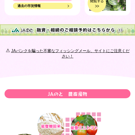
青果物市況情報
過去の市況情報
2026年07月06日
2026年08月03日
令和8年 こめづくり情報（水管理・防除・能登ひかり穂肥
青果物市況情報
編）
2026年08月01日
2026年07月02日
青果物市況情報
JAバンクお客様満足度調査の実施について
⚠
JAバンクを騙った不審なフィッシングメール、サイトにご注意くだ
2026年07月31日
2026年06月19日
さい！
青果物市況情報
特殊詐欺被害防止に向けたATM等による利用限度額変更の
お知らせ
2026年07月30日
2026年06月11日
青果物市況情報
2026.5/29～Aコープお届け便が2台になり、運行表が変わり
ました。
2026年07月28日
JAのと 農畜産物
青果物市況情報
2026年06月11日
広報誌「まぁんで能登」6月号を掲載しました。
2026年07月27日
青果物市況情報
2026年06月08日
能登棚田米
能登ミニトマト
かぼちゃ栽培講習会資料（R8.6.5）
2026年07月25日
青果物市況情報