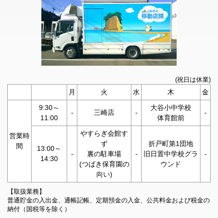
2026年04月16日
2026年07月13日
農機センター及び諸岡給油所の繁忙期営業について
青果物市況情報
2026年04月16日
2026年07月11日
「やすらぎ会館天翔穴水」2026/04/16から営業開始しまし
青果物市況情報
た！
2026年07月10日
2026年04月09日
(祝日は休業)
青果物市況情報
広報誌「まぁんで能登」4月号を掲載しました。
月
火
水
木
金
2026年07月09日
9:30～
大谷小中学校
2026年03月06日
青果物市況情報
-
三崎店
-
-
11:00
体育館前
広報誌「まぁんで能登」3月号を掲載しました。
2026年07月07日
やすらぎ会館す
営業時
2026年02月09日
青果物市況情報
ず
折戸町第1団地
間
一部店舗の営業時間短縮について
13:00～
-
裏の駐車場
-
旧日置中学校グラ
-
14:30
2026年07月06日
(つばき保育園の
ウンド
2026年02月09日
青果物市況情報
向い)
広報誌「まぁんで能登」2月号を掲載しました。
2026年07月04日
【取扱業務】
2026年01月01日
普通貯金の入出金、通帳記帳、定期預金の入金、公共料金および税金の
青果物市況情報
広報誌「まぁんで能登」1月号を掲載しました。
納付（国税等を除く）