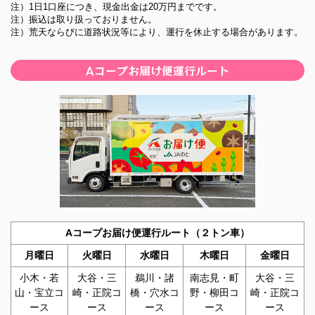
2026年07月03日
注）1日1口座につき、現金出金は20万円までです。
2025年12月23日
青果物市況情報
注）振込は取り扱っておりません。
年末年始営業のご案内
注）荒天ならびに道路状況等により、運行を休止する場合があります。
2026年07月02日
2025年12月09日
青果物市況情報
Aコープお届け便運行ルート
広報誌「まぁんで能登」12月号を掲載しました。
2025年12月03日
令和7年度半期情報開示(上期ディスクロージャー)（JAの
と）を掲載しました。
2025年11月25日
「法人のお客さまの新規口座開設について（お知らせ）
2025年11月10日
広報誌「まぁんで能登」11月号を掲載しました。
Aコープお届け便運行ルート（２トン車）
2025年10月20日
月曜日
火曜日
水曜日
木曜日
金曜日
ATMおよびJAネットバンクの一時休止について
小木・若
大谷・三
鵜川・諸
南志見・町
大谷・三
2025年10月09日
山・宝立コ
崎・正院コ
橋・穴水コ
野・柳田コ
崎・正院コ
広報誌「まぁんで能登」10月号を掲載しました。
ース
ース
ース
ース
ース