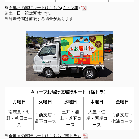
2025年10月09日
※
全地区の運行ルートはこちら(２トン車)
JAバンクを騙った不審なフィッシングメール、サイトにご
※土・日・祝は運休です。
※到着時間は前後する場合があります。
注意ください！
2025年09月29日
新町野・鴨川ライスセンター新築工事（建築）の入札てん
末書について
2025年09月09日
広報誌「まぁんで能登」9月号を掲載しました。
2025年09月05日
信用手数料の変更および新設のご案内（令和7年10月1日よ
り）
Aコープお届け便運行ルート（軽トラ）
2025年08月18日
月曜日
火曜日
水曜日
木曜日
金曜日
ミニトマト 大雨対策と秋季管理について
南志見・町
三井・浦
大屋・仁
門前支店・
門前支店・
野・柳田コー
上・道下コ
岸・阿岸コ
2025年08月08日
道下コース
七浦コース
ス
ース
ース
「抑制かぼちゃ病害虫防除（R7.8.8）」を追加しました。
※
全地区の運行ルートはこちら（軽トラ）