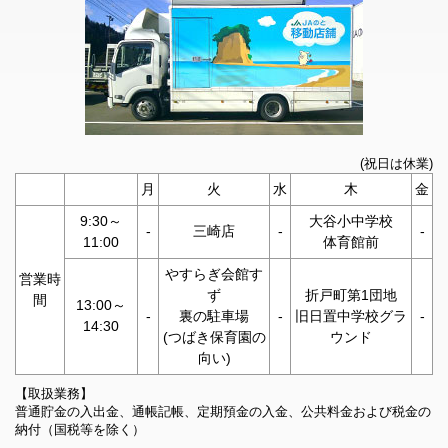
2026年04月16日
2026年07月13日
農機センター及び諸岡給油所の繁忙期営業について
青果物市況情報
2026年04月16日
2026年07月11日
「やすらぎ会館天翔穴水」2026/04/16から営業開始しまし
青果物市況情報
た！
2026年07月10日
2026年04月09日
(祝日は休業)
青果物市況情報
広報誌「まぁんで能登」4月号を掲載しました。
月
火
水
木
金
2026年07月09日
9:30～
大谷小中学校
2026年03月06日
青果物市況情報
-
三崎店
-
-
11:00
体育館前
広報誌「まぁんで能登」3月号を掲載しました。
2026年07月07日
やすらぎ会館す
営業時
2026年02月09日
青果物市況情報
ず
折戸町第1団地
間
一部店舗の営業時間短縮について
13:00～
-
裏の駐車場
-
旧日置中学校グラ
-
14:30
2026年07月06日
(つばき保育園の
ウンド
2026年02月09日
青果物市況情報
向い)
広報誌「まぁんで能登」2月号を掲載しました。
2026年07月04日
【取扱業務】
2026年01月01日
普通貯金の入出金、通帳記帳、定期預金の入金、公共料金および税金の
青果物市況情報
広報誌「まぁんで能登」1月号を掲載しました。
納付（国税等を除く）