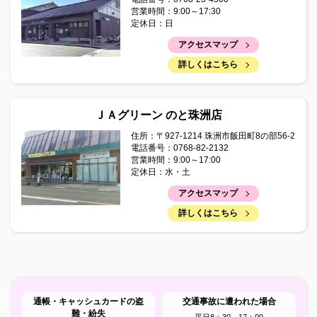
2025年06月18日
営業時間：9:00～17:30
かぼちゃ栽培講習会資料（R7.6.17）
定休日：日
2025年06月05日
アクセスマップ
令和7年度 准組合員モニター大募集！
詳しくはこちら
2025年06月05日
広報誌「まぁんで能登」6月号を掲載しました。
ＪＡグリーン のと珠洲店
2025年05月30日
住所：〒927-1214 珠洲市飯田町8の部56-2
移動金融店舗車の運行ルート変更のお知らせ
電話番号：0768-82-2132
営業時間：9:00～17:00
定休日：水・土
2025年05月30日
移動金融店舗 運行休止のお知らせ（メンテナンス）
アクセスマップ
詳しくはこちら
2025年05月30日
「ミニトマト管理情報（梅雨前管理・防除について）」を
追加しました
2025年05月14日
かぼちゃ栽培講習会資料（R7.5.14）
通帳・キャッシュカードの盗
交通事故に遭われた場合
難・紛失
平日8：30～17：00