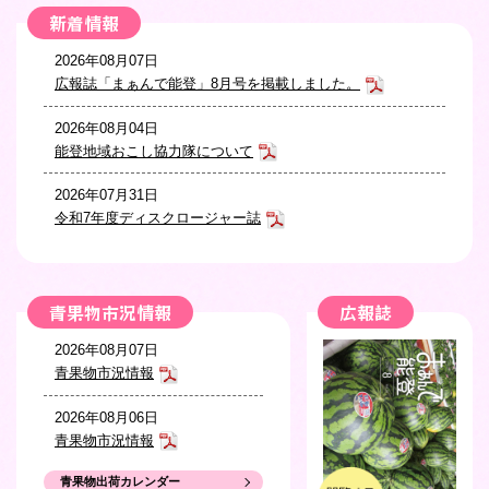
新着情報
2026年08月07日
広報誌「まぁんで能登」8月号を掲載しました。
2026年08月04日
能登地域おこし協力隊について
2026年07月31日
令和7年度ディスクロージャー誌
2026年07月17日
預貯金等の不正な払戻しへのJAバンクの対応について
青果物市況情報
広報誌
2026年07月09日
2026年08月07日
広報誌「まぁんで能登」7月号を掲載しました。
青果物市況情報
2026年07月07日
2026年08月06日
令和8年産 能登棚田米ガイドラインについて
青果物市況情報
2026年07月07日
青果物出荷カレンダー
2026年08月04日
令和8年産 能登米特別栽培米ガイドラインについて