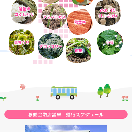
2026年06月03日
能登米
のと115
すいか現地研修会（R8.6.2）資料
2026年07月24日
コシヒカリ
（しいたけ）
アスパラガス
青果物市況情報
能登牛
2026年06月03日
令和8年度くり防除情報
2026年07月23日
青果物市況情報
2026年06月02日
能登くり
小豆
ブロッコリー
2026/6/8～金融移動店舗車の営業時間が変わります！
2026年07月21日
南瓜
青果物市況情報
2026年06月02日
令和8年 こめづくり情報（中干し編）
2026年07月18日
青果物市況情報
2026年05月19日
「国消国産」JAグループ統一運動_笑味ちゃん×ハローキテ
2026年07月17日
ィ特設サイトオープン！
青果物市況情報
2026年05月15日
2026年07月16日
かぼちゃ栽培講習会資料（R8.5.13）
青果物市況情報
移動金融店舗車 運行スケジュール
2026年05月07日
2026年07月14日
広報誌「まぁんで能登」5月号を掲載しました。
青果物市況情報