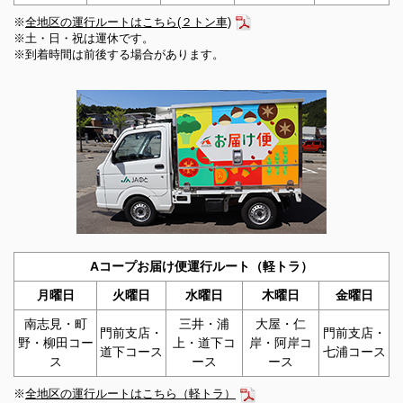
2025年10月09日
※
全地区の運行ルートはこちら(２トン車)
JAバンクを騙った不審なフィッシングメール、サイトにご
※土・日・祝は運休です。
※到着時間は前後する場合があります。
注意ください！
2025年09月29日
新町野・鴨川ライスセンター新築工事（建築）の入札てん
末書について
2025年09月09日
広報誌「まぁんで能登」9月号を掲載しました。
2025年09月05日
信用手数料の変更および新設のご案内（令和7年10月1日よ
り）
Aコープお届け便運行ルート（軽トラ）
2025年08月18日
月曜日
火曜日
水曜日
木曜日
金曜日
ミニトマト 大雨対策と秋季管理について
南志見・町
三井・浦
大屋・仁
門前支店・
門前支店・
野・柳田コー
上・道下コ
岸・阿岸コ
2025年08月08日
道下コース
七浦コース
ス
ース
ース
「抑制かぼちゃ病害虫防除（R7.8.8）」を追加しました。
※
全地区の運行ルートはこちら（軽トラ）