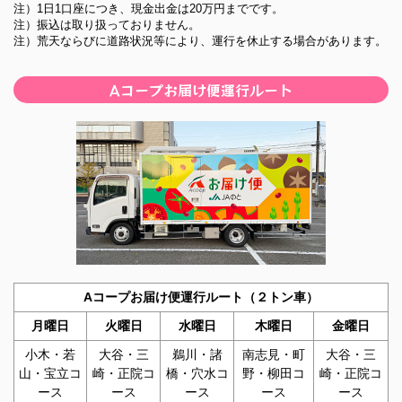
2026年07月03日
注）1日1口座につき、現金出金は20万円までです。
2025年12月23日
青果物市況情報
注）振込は取り扱っておりません。
年末年始営業のご案内
注）荒天ならびに道路状況等により、運行を休止する場合があります。
2026年07月02日
2025年12月09日
青果物市況情報
Aコープお届け便運行ルート
広報誌「まぁんで能登」12月号を掲載しました。
2025年12月03日
令和7年度半期情報開示(上期ディスクロージャー)（JAの
と）を掲載しました。
2025年11月25日
「法人のお客さまの新規口座開設について（お知らせ）
2025年11月10日
広報誌「まぁんで能登」11月号を掲載しました。
Aコープお届け便運行ルート（２トン車）
2025年10月20日
月曜日
火曜日
水曜日
木曜日
金曜日
ATMおよびJAネットバンクの一時休止について
小木・若
大谷・三
鵜川・諸
南志見・町
大谷・三
2025年10月09日
山・宝立コ
崎・正院コ
橋・穴水コ
野・柳田コ
崎・正院コ
広報誌「まぁんで能登」10月号を掲載しました。
ース
ース
ース
ース
ース