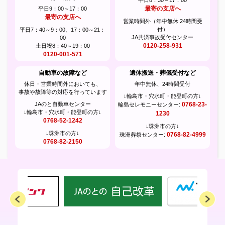
2025年05月12日
最寄の支店へ
平日9：00～17：00
広報誌「まぁんで能登」5月号を掲載しました。
最寄の支店へ
営業時間外（年中無休 24時間受
付）
平日7：40～9：00、17：00～21：
2025年04月09日
JA共済事故受付センター
00
広報誌「まぁんで能登」4月号を掲載しました。
0120-258-931
土日祝8：40～19：00
0120-001-571
2025年04月07日
自動車の故障など
遺体搬送・葬儀受付など
4/7～Aコープお届け便の運行ルートが変更となりました
休日・営業時間外においても、
年中無休、24時間受付
事故や故障等の対応を行っています
2025年04月01日
↓輪島市・穴水町・能登町の方↓
個人情報保護法に基づく公表事項等に関するご案内
JAのと自動車センター
0768-23-
輪島セレモニーセンター:
↓輪島市・穴水町・能登町の方↓
1230
0768-52-1242
2025年03月10日
↓珠洲市の方↓
↓珠洲市の方↓
0768-82-4999
珠洲葬祭センター:
広報誌「まぁんで能登」3月号を掲載しました。
0768-82-2150
2025年02月27日
珠洲管内の皆さまへ
2025年02月27日
1月より営農センターが開設されました
2025年02月10日