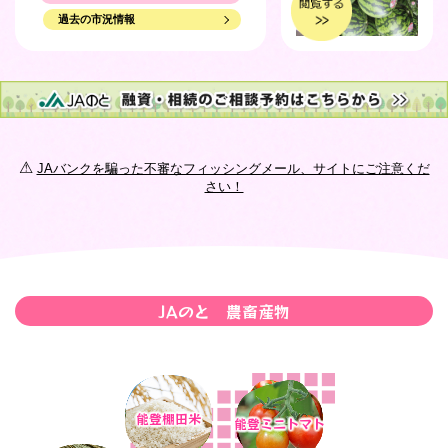
青果物市況情報
過去の市況情報
2026年07月06日
2026年08月03日
令和8年 こめづくり情報（水管理・防除・能登ひかり穂肥
青果物市況情報
編）
2026年08月01日
2026年07月02日
青果物市況情報
JAバンクお客様満足度調査の実施について
⚠
JAバンクを騙った不審なフィッシングメール、サイトにご注意くだ
2026年07月31日
2026年06月19日
さい！
青果物市況情報
特殊詐欺被害防止に向けたATM等による利用限度額変更の
お知らせ
2026年07月30日
2026年06月11日
青果物市況情報
2026.5/29～Aコープお届け便が2台になり、運行表が変わり
ました。
2026年07月28日
JAのと 農畜産物
青果物市況情報
2026年06月11日
広報誌「まぁんで能登」6月号を掲載しました。
2026年07月27日
青果物市況情報
2026年06月08日
能登棚田米
能登ミニトマト
かぼちゃ栽培講習会資料（R8.6.5）
2026年07月25日
青果物市況情報