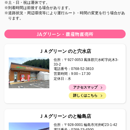
※土・日・祝は運休です。
2025年08月07日
※到着時間は前後する場合があります。
広報誌「まぁんで能登」8月号を掲載しました。
※道路状況・周辺環境等により運行ルート・時間の変更を行う場合があ
ります。
2025年07月22日
令和6年度ディスクロージャー誌
JAグリーン・農産物直売所
2025年06月09日
広報誌「まぁんで能登」7月号を掲載しました。
ＪＡグリーン のと穴水店
2025年07月08日
住所：〒927-0053 鳳珠郡穴水町字此木3-
33-2
令和7年度 青葉研修会
電話番号：0768-52-3810
営業時間：9:00～17:30
2025年07月01日
定休日：水
管内の直売所・葬祭会館の名前が変わります！
アクセスマップ
2025年07月01日
詳しくはこちら
支店昼休業開始のご案内について
2025年06月20日
ＪＡグリーン のと輪島店
「QR伝票作成ツール」の取扱いについて
住所：〒928-0001 輪島市河井町23-1-42
電話番号：0768-23-4500